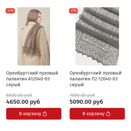
-47%
-27%
Оренбургский пуховый
Оренбургский пуховый
палантин А12040-03
палантин П2-12040-03
серый
серый
8800.00 руб
7000.00 руб
4650.00 руб
5090.00 руб
В корзину
В корзину