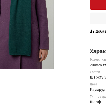
Добав
Харак
Размер из
200x26 с
Состав
Шерсть 
Цвет
Изумруд
Тип товар
Шарф