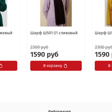
ежевый
Шарф Ш501-21 сливовый
Шарф Ш5
2300 руб
2300 ру
1590 руб
1590
В корзину
В
Информация