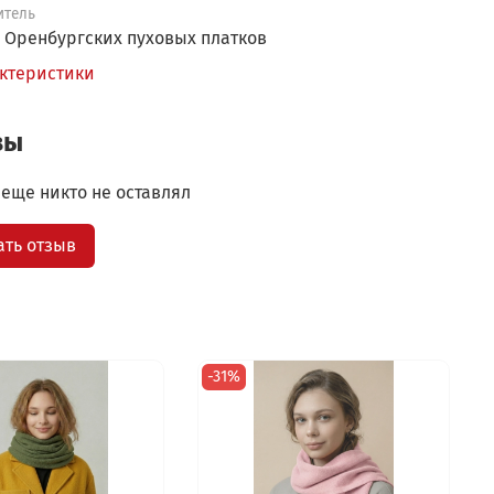
итель
 Оренбургских пуховых платков
актеристики
вы
еще никто не оставлял
ать отзыв
-31%