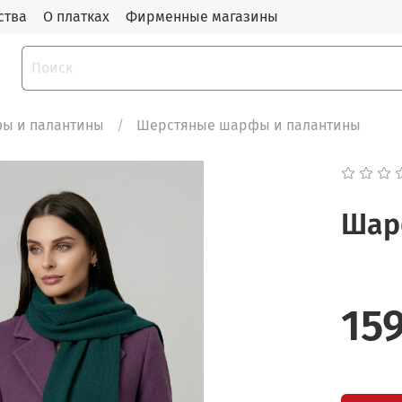
ства
О платках
Фирменные магазины
ы и палантины
Шерстяные шарфы и палантины
Шар
15