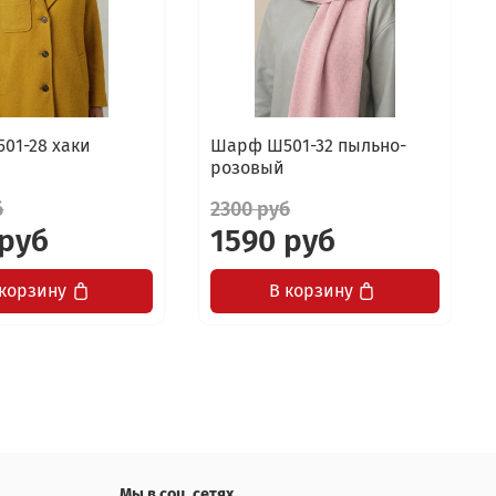
01-28 хаки
Шарф Ш501-32 пыльно-
розовый
б
2300 руб
 руб
1590 руб
 корзину
В корзину
Мы в соц. сетях