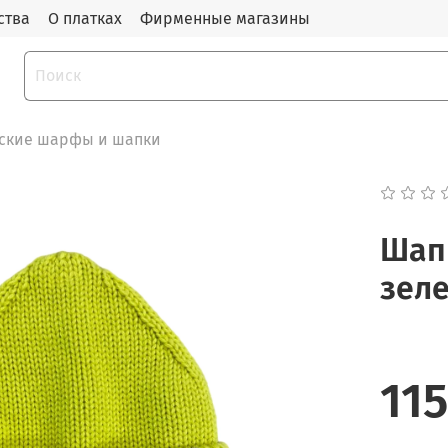
ства
О платках
Фирменные магазины
ские шарфы и шапки
Шап
зел
11