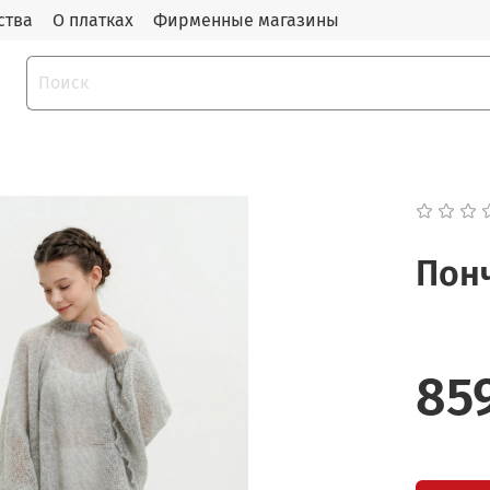
ства
О платках
Фирменные магазины
Понч
85