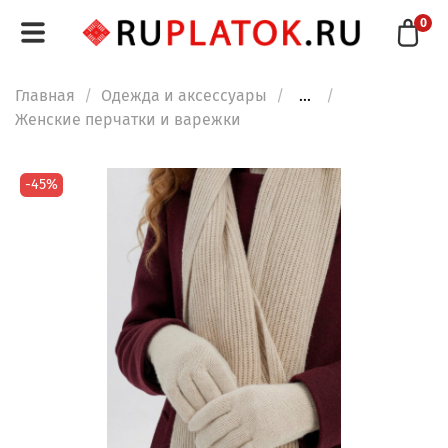
0
Главная
Одежда и аксессуары
...
Женские перчатки и варежки
-45%