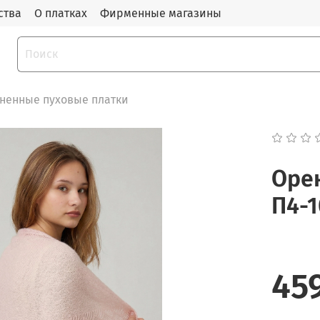
ства
О платках
Фирменные магазины
ненные пуховые платки
Оре
П4-1
45