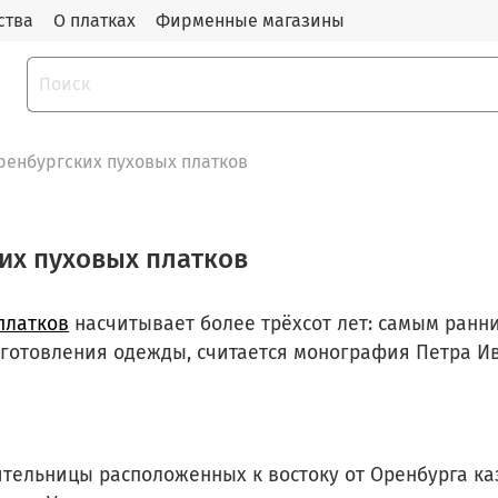
ства
О платках
Фирменные магазины
ренбургских пуховых платков
их пуховых платков
платков
насчитывает более трёхсот лет: самым ранн
зготовления одежды, считается монография Петра И
тельницы расположенных к востоку от Оренбурга ка