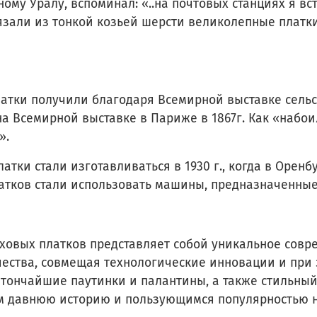
ному Уралу, вспоминал: «..на почтовых станциях я в
зали из тонкой козьей шерсти великолепные платки,
атки получили благодаря Всемирной выставке сельс
 на Всемирной выставке в Париже в 1867г. Как «на
».
тки стали изготавливаться в 1930 г., когда в Оренб
латков стали использовать машины, предназначенны
ховых платков представляет собой уникальное совре
чества, совмещая технологические инновации и при
 тончайшие паутинки и палантины, а также стильны
давнюю историю и пользующимся популярностью не 