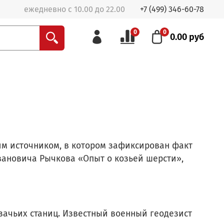
ежедневно с 10.00 до 22.00
+7 (499) 346-60-78
0
0
0.00 руб
им источником, в котором зафиксирован факт
вановича Рычкова «Опыт о козьей шерсти»,
зачьих станиц. Известный военный геодезист